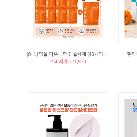
[8+1] 딥올 다우니향 캡슐세제 (40개입x9세트)
멀티비
소비자가 271,920