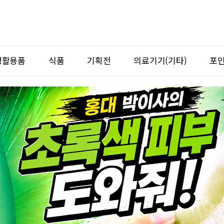
생활용품
식품
기획전
의료기기(기타)
포