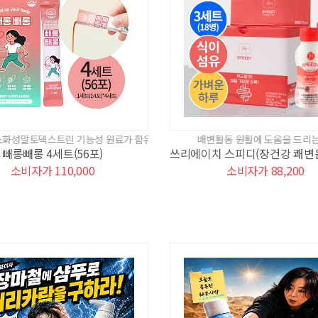
린 기능성 원료가 함유된 제품입니다.
배변활동 원활에 도움을 드리는 난소화성말
빼롱빼롱 4세트(56포)
소비자가 110,000
소비자가 88,200