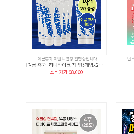
여름휴가 이벤트 연장 진행중입니다.
난소화성말토덱스트
[여름 휴가] 허니라이크 치약(5개입x2세트)+ 2개증정
소비자가 98,000